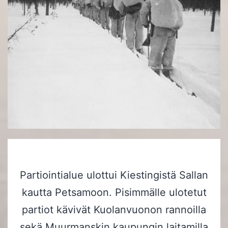
Partiointialue ulottui Kiestingistä Sallan
kautta Petsamoon. Pisimmälle ulotetut
partiot kävivät Kuolanvuonon rannoilla
sekä Muurmanskin kaupungin laitamilla