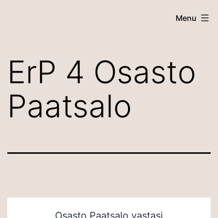
Skip
Menu
to
content
ErP 4 Osasto
Paatsalo
Osasto Paatsalo vastasi